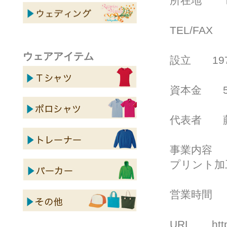
所在地 〒12
TEL/FAX T
ウェアアイテム
設立 197
資本金 5,0
代表者 藤
事業内容 
プリント加
営業時間 月
URL http: